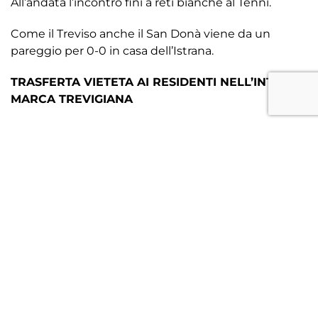
All’andata l’incontro finì a reti bianche al Tenni.
Come il Treviso anche il San Donà viene da un
pareggio per 0-0 in casa dell’Istrana.
TRASFERTA VIETETA AI RESIDENTI NELL’INTERA
MARCA TREVIGIANA
A seguito dell’ordinanza emessa dalla Questura di
Venezia che ha vietato la trasferta ai tifosi residenti
nella Marca Trevigiana, il Treviso FBC 1993, insieme a
Steaming Sport e QBell ha organizzato una diretta
streaming per poter permettere a tutti i sostenitori
di poter assistere alla partita e sostenere da lontano
la squadra. Ecco il link della diretta
https://www.youtube.com/live/u0zVxxAldLw?
feature=share
.
Ecco i convocati di Mister Cunico per San Donà –
Treviso