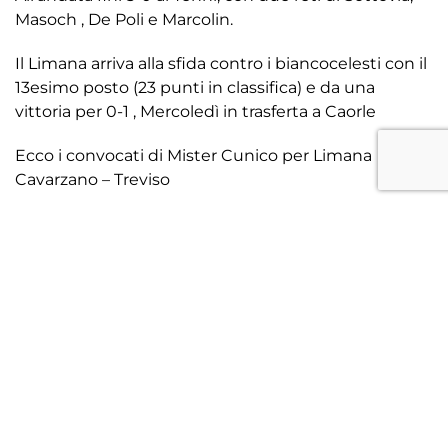
Masoch , De Poli e Marcolin.
Il Limana arriva alla sfida contro i biancocelesti con il
13esimo posto (23 punti in classifica) e da una
vittoria per 0-1 , Mercoledì in trasferta a Caorle
Ecco i convocati di Mister Cunico per Limana
Cavarzano – Treviso
Portieri
: Casella, Lombardi , Fiorenzato
Difensori
: Shukolli, Mosca, Salviato, Severgnini
Centrocampisti
: Busatto, De Poli, Malagó, Marinello ,
Simeoni, Sorrentino, Stefani , Boron , De Meneghi,
Ghiraldo
Attaccanti
: Guccione, Marcolin, Posocco, Sottovia