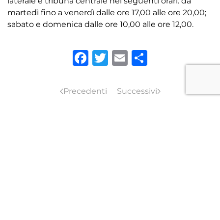
laterale e tribuna centrale nei seguenti orari: da
martedì fino a venerdì dalle ore 17,00 alle ore 20,00;
sabato e domenica dalle ore 10,00 alle ore 12,00.
Facebook
Twitter
Email
Condivid
Precedenti
Successivi
TORNA ALLE NEWS
ISCRIVITI ALLA
NEWSLETTER DEL