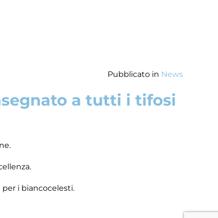
Pubblicato in
News
egnato a tutti i tifosi
one.
cellenza.
 per i biancocelesti.