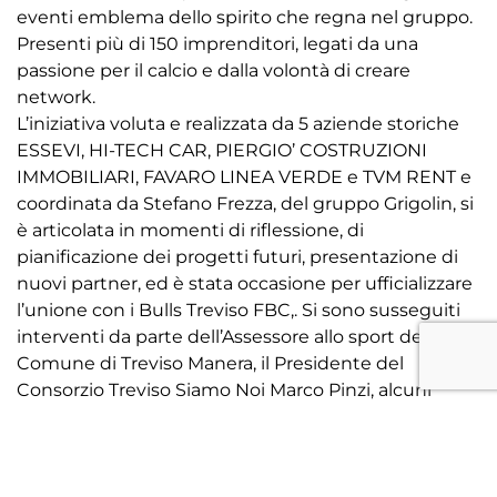
eventi emblema dello spirito che regna nel gruppo.
Presenti più di 150 imprenditori, legati da una
passione per il calcio e dalla volontà di creare
network.
L’iniziativa voluta e realizzata da 5 aziende storiche
ESSEVI, HI-TECH CAR, PIERGIO’ COSTRUZIONI
IMMOBILIARI, FAVARO LINEA VERDE e TVM RENT e
coordinata da Stefano Frezza, del gruppo Grigolin, si
è articolata in momenti di riflessione, di
pianificazione dei progetti futuri, presentazione di
nuovi partner, ed è stata occasione per ufficializzare
l’unione con i Bulls Treviso FBC,. Si sono susseguiti
interventi da parte dell’Assessore allo sport del
Comune di Treviso Manera, il Presidente del
Consorzio Treviso Siamo Noi Marco Pinzi, alcuni
nuovi soci, Mister Cacciatore, il Direttore Generale
Attilio Gementi, il Presidente dei Bulls Eddy
Bontempo, tutti interventi che con rispetto per il
passato, guardano ad un futuro impegnativo ma