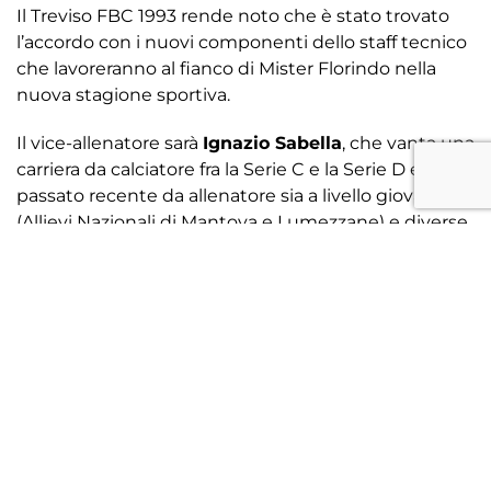
Il Treviso FBC 1993 rende noto che è stato trovato
l’accordo con i nuovi componenti dello staff tecnico
che lavoreranno al fianco di Mister Florindo nella
nuova stagione sportiva.
Il vice-allenatore sarà
Ignazio Sabella
, che vanta una
carriera da calciatore fra la Serie C e la Serie D e un
passato recente da allenatore sia a livello giovanile
(Allievi Nazionali di Mantova e Lumezzane) e diverse
stagioni da collaboratore di Mister D’Anna , prima al
Chievo Verona (con alcune panchine in Serie A) e
poi al Trento.
La seconda figura che entrerà nello staff tecnico sarà
Lamberto Zanella
nel ruolo di Preparatore Atletico.
Laureato in Scienze Motorie, specializzato a
Coverciano in preparazioni atletiche specifiche per il
calcio, Zanella arriva a Treviso dopo aver lavorato in
diverse categorie, dall’Eccellenza alla serie B, con