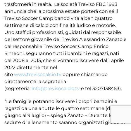
trasformerà in realtà. La società Treviso FBC 1993
annuncia che la prossima estate porterà con sé il
Treviso Soccer Camp dando vita a ben quattro
settimane di calcio con finalità ludico e motorie.
Uno staff di professionisti, guidati dal responsabile
del settore giovanile del Treviso Alessandro Zanato e
dal responsabile Treviso Soccer Camp Enrico
Simeoni, seguiranno tutti i bambini e ragazzi, nati
dal 2008 al 2015, che si vorranno iscrivere dal 1 aprile
2022 direttamente nel
sito
www.trevisocalcio.tv
oppure chiamando
direttamente la segreteria
(segreteria:
info@trevisocalcio.tv
e tel 3207138453).
“Le famiglie potranno iscrivere i propri bambini e
ragazzi da una a tutte le quattro settimane (dal 13
giugno al 9 luglio) – spiega Zanato – Durante le
sedute di allenamento saranno organizzati giochi di
tecnica, situazioni di gioco con la formula delle