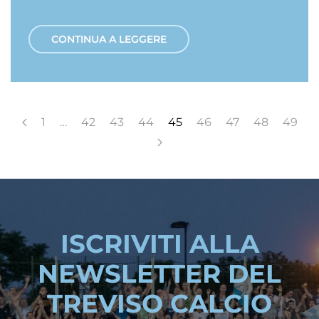
CONTINUA A LEGGERE
1
…
42
43
44
45
46
47
48
49
ISCRIVITI ALLA
NEWSLETTER DEL
TREVISO CALCIO