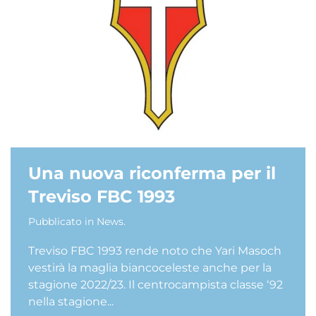
Una nuova riconferma per il
Treviso FBC 1993
Pubblicato in
News
.
Treviso FBC 1993 rende noto che Yari Masoch
vestirà la maglia biancoceleste anche per la
stagione 2022/23. Il centrocampista classe ‘92
nella stagione...