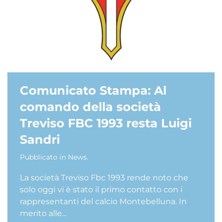
Comunicato Stampa: Al
comando della società
Treviso FBC 1993 resta Luigi
Sandri
Pubblicato in
News
.
La società Treviso Fbc 1993 rende noto che
solo oggi vi è stato il primo contatto con i
rappresentanti del calcio Montebelluna. In
merito alle...