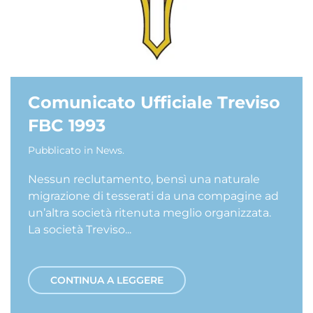
Comunicato Ufficiale Treviso
FBC 1993
Pubblicato in
News
.
Nessun reclutamento, bensì una naturale
migrazione di tesserati da una compagine ad
un’altra società ritenuta meglio organizzata.
La società Treviso...
CONTINUA A LEGGERE