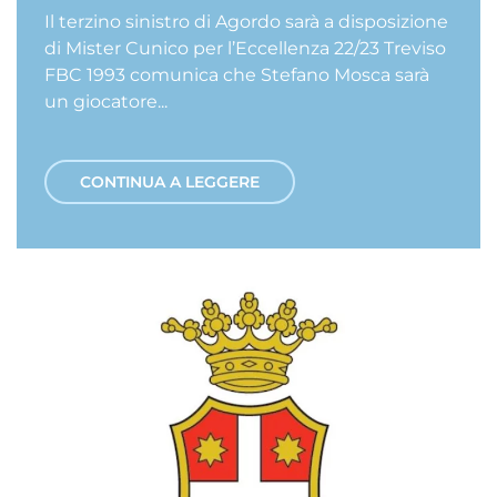
Il terzino sinistro di Agordo sarà a disposizione
di Mister Cunico per l’Eccellenza 22/23 Treviso
FBC 1993 comunica che Stefano Mosca sarà
un giocatore...
CONTINUA A LEGGERE