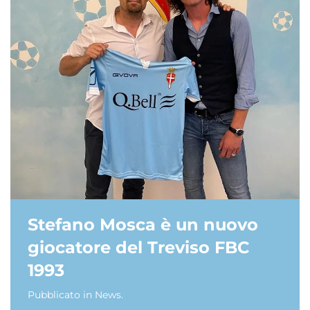
Stefano Mosca è un nuovo
giocatore del Treviso FBC
1993
Pubblicato in
News
.