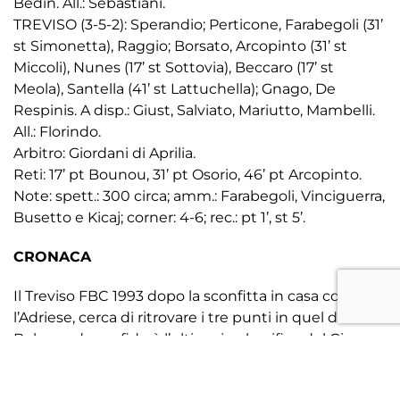
Bedin. All.: Sebastiani.
TREVISO (3-5-2): Sperandio; Perticone, Farabegoli (31’
st Simonetta), Raggio; Borsato, Arcopinto (31’ st
Miccoli), Nunes (17’ st Sottovia), Beccaro (17’ st
Meola), Santella (41’ st Lattuchella); Gnago, De
Respinis. A disp.: Giust, Salviato, Mariutto, Mambelli.
All.: Florindo.
Arbitro: Giordani di Aprilia.
Reti: 17’ pt Bounou, 31’ pt Osorio, 46’ pt Arcopinto.
Note: spett.: 300 circa; amm.: Farabegoli, Vinciguerra,
Busetto e Kicaj; corner: 4-6; rec.: pt 1’, st 5’.
CRONACA
Il Treviso FBC 1993 dopo la sconfitta in casa contro
l’Adriese, cerca di ritrovare i tre punti in quel di
Bolzano dove sfiderà l’ultima in classifica del Girone
C di Serie D. Mister Florindo rispetto alla gara di una
settimana fa al Tenni, ritrova Farabegoli al centro