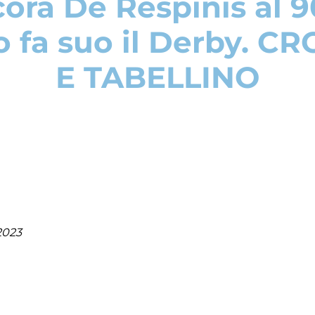
ora De Respinis al 90′
o fa suo il Derby. 
E TABELLINO
2023