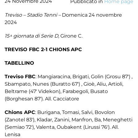
24 Novembre 2024
Pubblicato in
Home page
Treviso – Stadio Tenni –
Domenica 24 novembre
2024
15^ giornata di Serie D
, Girone C.
TREVISO FBC 2-1 CHIONS
APC
TABELLINO
Treviso FBC
: Mangiaracina, Brigati, Golin (Grosu 87′) ,
Sbampato, Nunes (Buratto 67′) , Gioè, Aliu, Artioli,
Beltrame (47′ Videkon), Farabegoli, Busato
(Borghesan 87′). All. Cacciatore
Chions APC
: Burigana, Tomasi, Salvi, Bovolon
(Zanotel 83′), Kladar, Zanini, Manfron, Ba, Meneghetti
(Semiao 72′), Valenta, Oubakent (Lirussi 76′). All.
Lenisa