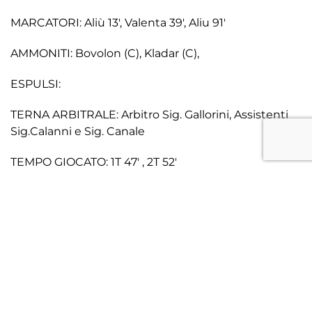
MARCATORI: Aliù 13′, Valenta 39′, Aliu 91′
AMMONITI: Bovolon (C), Kladar (C),
ESPULSI:
TERNA ARBITRALE: Arbitro Sig. Gallorini, Assistenti
Sig.Calanni e Sig. Canale
TEMPO GIOCATO: 1T 47′ , 2T 52′
SPETTATORI: 732
CRONACA
In occasione della 15^ Giornata del Girone C di Serie
D 2024/25 allo Stadio Tenni il Treviso FBC di Mister
Cacciatore, reduce dalla vittoria in trasferta a Villa
Valle, scende in campo per affrontare il Chions di