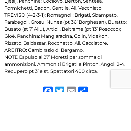
Ejesi). Panchina: Cocilovo, Berton, Santella,
Formichetti, Badon, Gentile. All. Vecchiato.
TREVISO (4-2-3-1): Romagnoli; Brigati, Sbampato,
Farabegoli, Grosu; Nunes (pt 36’ Borghesan), Buratto;
Busato (st 7’ Aliu), Artioli, Beltrame (pt 13’ Posocco);
Gioè. Panchina: Mangiaracina, Golin, Videkon,
Rizzato, Baldassar, Rocchetto. All. Cacciatore.
ARBITRO: Gambirasio di Bergamo.
NOTE Espulso al 27’ Moretti per somma di
ammonizioni. Ammoniti Brigati e Pinton. Angoli 2-4.
Recupero pt 3’ e st. Spettatori 400 circa.
Facebook
Twitter
Email
Condivid
Precedenti
Successivi
TORNA ALLE NEWS