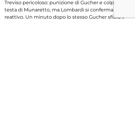
Treviso pericoloso: punizione di Gucher e colpo di
testa di Munaretto, ma Lombardi si conferma
reattivo. Un minuto dopo lo stesso Gucher sfiora il
gol direttamente da calcio d’angolo, con la palla che
attraversa tutta la linea di porta. Il Treviso tiene il
pallino del gioco, con il Noale che si chiude ordinato
dietro e prova a ripartire. Al 32’ Fornari per i veneziani
tenta il diagonale, senza però centrare lo specchio,
mentre al 33’ Vranic prova l’incursione personale
trovando la pronta risposta di Vadjunec che manda
in angolo. Sul corner successivo Mboup segna di
testa, ma l’arbitro annulla per fallo su Brigati. Nel
finale di tempo, al 43’, l’episodio che cambia l’inerzia
della gara: espulso Vranic del Noale per proteste con
i padroni di casa che restano quindi888 in dieci.
Nella ripresa il ritmo si abbassa e i primi dieci minuti
scorrono senza particolari emozioni, con il Treviso
che mantiene il possesso, ma fatica a trovare spazi