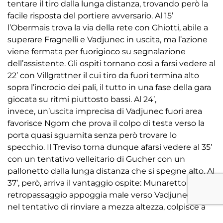
tentare il tiro dalla lunga distanza, trovando però la
facile risposta del portiere avversario. Al 15’
l’Obermais trova la via della rete con Ghiotti, abile a
superare Fragnelli e Vadjunec in uscita, ma l’azione
viene fermata per fuorigioco su segnalazione
dell’assistente. Gli ospiti tornano così a farsi vedere al
22’ con Villgrattner il cui tiro da fuori termina alto
sopra l’incrocio dei pali, il tutto in una fase della gara
giocata su ritmi piuttosto bassi. Al 24’,
invece, un’uscita imprecisa di Vadjunec fuori area
favorisce Ngom che prova il colpo di testa verso la
porta quasi sguarnita senza però trovare lo
specchio. Il Treviso torna dunque afarsi vedere al 35’
con un tentativo velleitario di Gucher con un
pallonetto dalla lunga distanza che si spegne alto. Al
37’, però, arriva il vantaggio ospite: Munaretto in
retropassaggio appoggia male verso Vadjunec che,
nel tentativo di rinviare a mezza altezza, colpisce a
sua volta male il pallone favorendo in tal modo