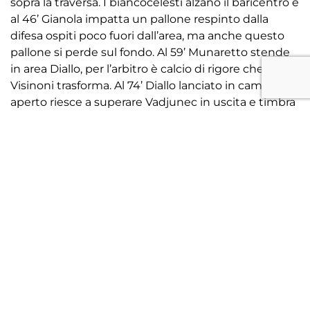
sopra la traversa. I biancocelesti alzano il baricentro e
al 46’ Gianola impatta un pallone respinto dalla
difesa ospiti poco fuori dall’area, ma anche questo
pallone si perde sul fondo. Al 59’ Munaretto stende
in area Diallo, per l’arbitro è calcio di rigore che
Visinoni trasforma. Al 74’ Diallo lanciato in campo
aperto riesce a superare Vadjunec in uscita e timbra
lo 0-3 per gli ospiti. Al 76’ Artioli crossa da sinistra un
pallone che Beltrame impatta a pochi centimetri
dalla porta, ma è brava la retroguardia rossoblu a
respingere in corner. Nel ribaltamento di
fronte Vadjunec commette però fallo in area piccola
e l’arbitro fischia rifore. Visinoni trasforma e porta il
parziale sullo 0-4. Infine, all’85’ Coniglio devia verso la
porta un cross dalla sinistra che il portiere
biancoceleste riesce a bloccare sulla linea.
COMMENTO