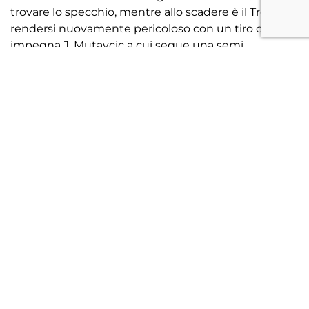
trovare lo specchio, mentre allo scadere è il Treviso a
rendersi nuovamente pericoloso con un tiro che
impegna J. Mutavcic a cui segue una semi
sforbiciata non fortunata di Ibe|. Si va così
all’intervallo sul punteggio di 1-1.
La ripresa si apre con un Lignano subito proiettato
in avanti e molto aggressivo sul piano offensivo. Al 7’
Martinelli svetta di testa sugli sviluppi di una
punizione battuta da Gucher, ma la conclusione
termina di poco alta sopra la traversa. Due minuti
più tardi è Variola a provarci dalla distanza, senza
però trovare lo specchio della porta. All’11’ il Treviso
FBC colpisce: prima un tiro di Martinelli costringe il
portiere di casa a un intervento impegnativo e poi,
sull’azione successiva, in una mischia in area la palla
arriva sui piedi di Svidercoschi che è il più rapido a
trovare il varco giusto e a insaccare il gol del 2-
1e primo in maglia biancoceleste. La partita diventa