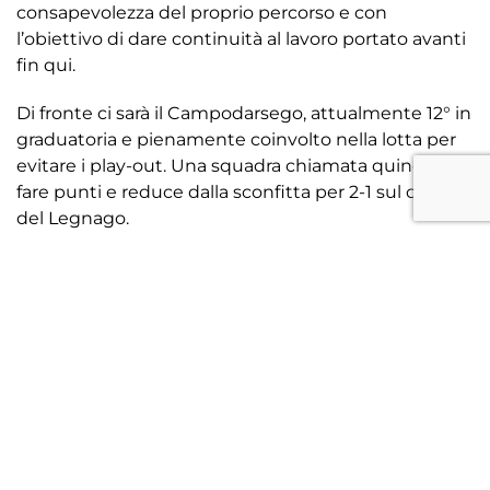
consapevolezza del proprio percorso e con
l’obiettivo di dare continuità al lavoro portato avanti
fin qui.
Di fronte ci sarà il Campodarsego, attualmente 12° in
graduatoria e pienamente coinvolto nella lotta per
evitare i play-out. Una squadra chiamata quindi a
fare punti e reduce dalla sconfitta per 2-1 sul campo
del Legnago.
Ecco perché si tratta di una partita che mette a
confronto due realtà con obiettivi diversi, ma
entrambe alla ricerca di punti pesanti in questo
momento della stagione, con il Treviso deciso a
difendere il primato e il Campodarsego pronto a
giocarsi le proprie carte per risalire la classifica.
«Il Campodarsego è da sempre un avversario ostico,
anche perché gioca in un campo storicamente