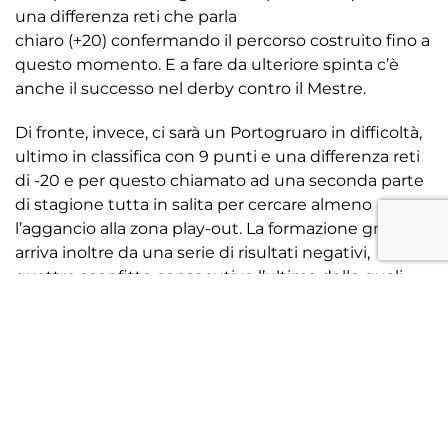
una differenza reti che parla
chiaro (+20) confermando il percorso costruito fino a
questo momento. E a fare da ulteriore spinta c’è
anche il successo nel derby contro il Mestre.
Di fronte, invece, ci sarà un Portogruaro in difficoltà,
ultimo in classifica con 9 punti e una differenza reti
di -20 e per questo chiamato ad una seconda parte
di stagione tutta in salita per cercare almeno
l’aggancio alla zona play-out. La formazione granata
arriva inoltre da una serie di risultati negativi,
quattro sconfitte consecutive l’ultima delle quali
maturata per 3-1 contro l’Union Clodiense Chioggia
nell’ultima giornata del girone d’andata. Un
ambiente che stadunque vivendo un momento
complicato. Proprio per questo il Treviso FBC dovrà
affrontare la gara con attenzione e lucidità,
consapevole che dall’altra parte ci sarà una squadra
pronta a giocarsi tutto pur di raccogliere punti