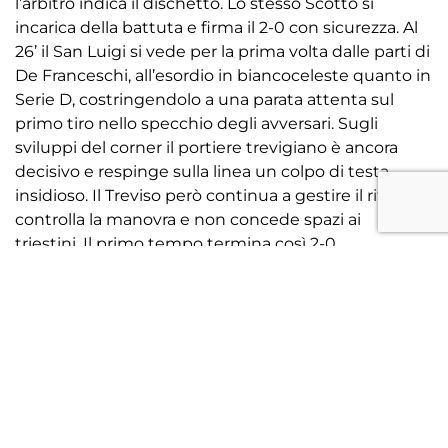
l’arbitro indica il dischetto. Lo stesso Scotto si
incarica della battuta e firma il 2-0 con sicurezza. Al
26’ il San Luigi si vede per la prima volta dalle parti di
De Franceschi, all’esordio in biancoceleste quanto in
Serie D, costringendolo a una parata attenta sul
primo tiro nello specchio degli avversari. Sugli
sviluppi del corner il portiere trevigiano è ancora
decisivo e respinge sulla linea un colpo di testa
insidioso. Il Treviso però continua a gestire il ritmo,
controlla la manovra e non concede spazi ai
triestini. Il primo tempo termina così 2-0.
All’8’ della ripresa Gucher tenta la giocata da
lontanissimo provando a sorprendere il portiere
fuori dai pali con un tiro da centrocampo, ma la
conclusione viene bloccata senza problemi. Al 20’ il
capitano pennella un cross perfetto che trova
Scotto in area, il numero nove stacca bene e firma di
testa il 3-0 realizzando la doppietta personale.