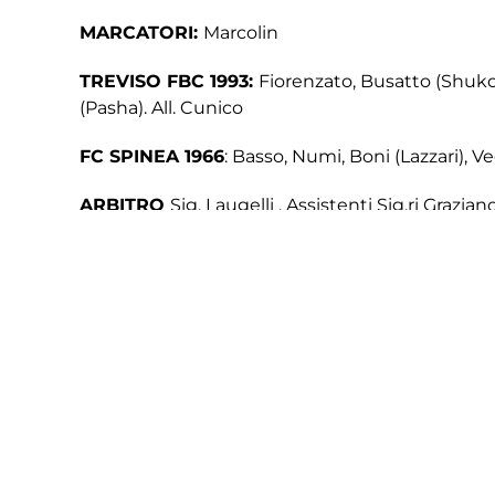
MARCATORI:
Marcolin
TREVISO FBC 1993:
Fiorenzato, Busatto (Shukoll
(Pasha). All. Cunico
FC SPINEA 1966
: Basso, Numi, Boni (Lazzari), V
ARBITRO
Sig. Laugelli , Assistenti Sig.ri Grazia
AMMONITI
Busatto , Fabiano, Marcolin
ESPULSI
SPETTATORI
550