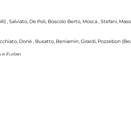
i) , Salviato, De Poli, Boscolo Berto, Mosca , Stefani, Mas
ecchiato, Donè , Busatto, Beniamin, Girardi, Pozzebon (Bezze
no e Furlan
Facebook
Twitter
Email
Condivid