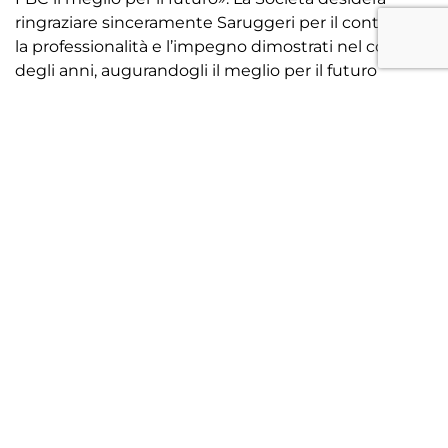
ringraziare sinceramente Saruggeri per il contributo,
la professionalità e l’impegno dimostrati nel corso
degli anni, augurandogli il meglio per il futuro
personale e professionale.
Contestualmente, Orietta Miotto, già componente
del Consiglio di Amministrazione del Treviso FBC,
assume la carica di Vicepresidente della Società,
affiancando il Presidente Alessandro Botter e il
Vicepresidente Enrico De Bernard.
Il Treviso FBC comunica inoltre l’ingresso nel
Consiglio di Amministrazione dell’Avv. Gianmaria
Daminato, già Responsabile dell’Ufficio Legale del
Club. Professore a contratto di Diritto
Amministrativo dello Sport e Giustizia Sportiva
presso l’Università degli Studi di Verona,
patrocinante in Cassazione e difensore di fiducia di
società sportive e tesserati professionisti nei